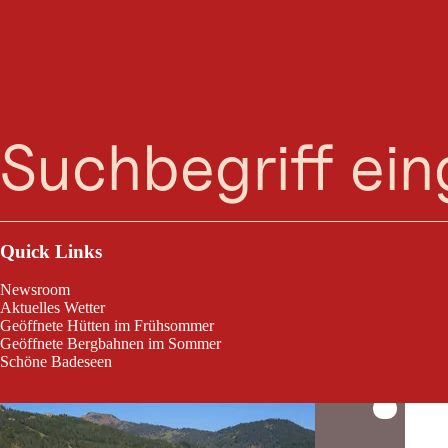
Suche
Menü
Ui, das sind viele! Hier findest du alle Restaura
Quick Links
Newsroom
Aktuelles Wetter
Geöffnete Hütten im Frühsommer
Geöffnete Bergbahnen im Sommer
Achensee
Schöne Badeseen
Der Alpen C