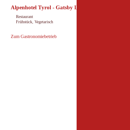
Alpenhotel Tyrol - Gatsby Lounge
Pertisau am Achensee
m Talschluss des Gerntals © Achensee Tourismus
Ort:
Restaurant
:
Frühstück, Vegetarisch
:
Zum Gastronomiebetrieb
Zum Gastronomiebetrieb: Alpenhotel Tyrol - Gatsby Lounge