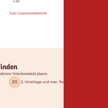
Café
:
Zum Gastronomiebetrieb
Zum Gastronomiebetrieb: Bäckerei Köhle | Ried
finden
tlichen Verkehrsmitteln planen.
2. Umstiege und max. Reisedauer auswählen