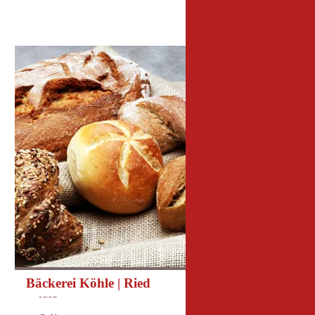
Bäckerei Köhle | Ried
Heute geöffnet
Öffnungszeiten:
Ried
Ort: