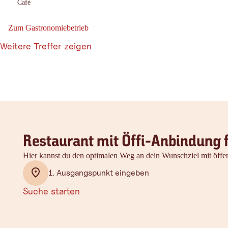
Café
:
Zum Gastronomiebetrieb
Zum Gastronomiebetrieb: Bäckerei Köhle | Prutz
Weitere Treffer zeigen
Restaurant mit Öffi-Anbindung 
Hier kannst du den optimalen Weg an dein Wunschziel mit öffen
1. Ausgangspunkt eingeben
Suche starten