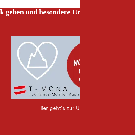
k geben und besondere Urlaubserlebnisse g
Hier geht's zur Umfrage
Hier
geht's
zur
Umfrage