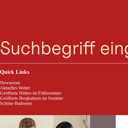
Suche
Menü
Ui, das sind viele! Hier findest du alle Restaura
Quick Links
Newsroom
Aktuelles Wetter
Geöffnete Hütten im Frühsommer
Geöffnete Bergbahnen im Sommer
Nauders - Tiroler Oberland - Kaunertal
Schöne Badeseen