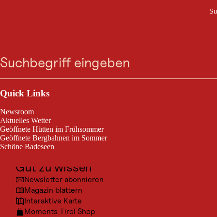
Su
M
WANDERN
Zum
Zur
Zur
Zum
Alle Wandertouren und
Suche
Menü
Suche
Navigation
Hauptinhalt
Footer
springen
springen
springen
springen
Wanderwege
durchsuchen
Outdoor & Sport
Ui, das sind viele! Hier findest du alle Wandertouren und
Ausflugsziele
Quick Links
Wanderwege im Überblick. Um für dich passende Touren
Kultur
zu finden, kannst du hier zum Beispiel weiter nach
Newsroom
Schwierigkeit, Streckenlänge, Gehzeit und
Orte
Aktuelles Wetter
Höhenunterschied sortieren.
Geöffnete Hütten im Frühsommer
Urlaubsarten
Geöffnete Bergbahnen im Sommer
Schöne Badeseen
Unterkünfte
Gut zu wissen
Newsletter abonnieren
Magazin blättern
SORTIEREN NACH:
Interaktive Karte
Filter (1 aktiv)
Karte
381 Treffer
Entfernung
Moments Tirol Shop
Kar