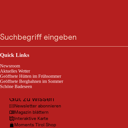
Zum
Zur
Zur
Zum
Suche
Menü
Suche
Navigation
Hauptinhalt
Footer
springen
springen
springen
springen
Outdoor & Sport
Ausflugsziele
Quick Links
Kultur
Newsroom
Orte
Aktuelles Wetter
Geöffnete Hütten im Frühsommer
Urlaubsarten
Geöffnete Bergbahnen im Sommer
Schöne Badeseen
Unterkünfte
Gut zu wissen
Newsletter abonnieren
Magazin blättern
Interaktive Karte
Moments Tirol Shop