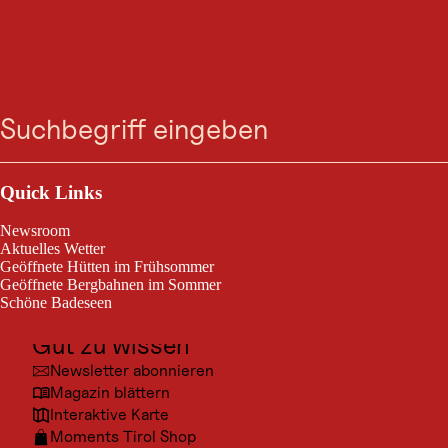
Zum
Zur
Zur
Zum
Suche
Menü
Suche
Navigation
Hauptinhalt
Footer
springen
springen
springen
springen
Outdoor & Sport
Ausflugsziele
Quick Links
Kultur
Newsroom
Orte
Aktuelles Wetter
Geöffnete Hütten im Frühsommer
Urlaubsarten
Geöffnete Bergbahnen im Sommer
Schöne Badeseen
Unterkünfte
Gut zu wissen
Newsletter abonnieren
Magazin blättern
Interaktive Karte
Moments Tirol Shop