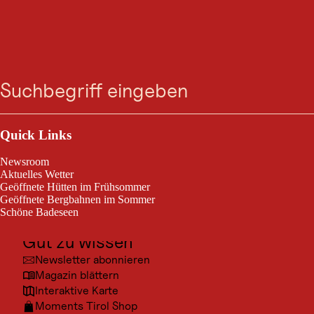
Zum
Zur
Zur
Zum
Suche
Menü
Suche
Navigation
Hauptinhalt
Footer
springen
springen
springen
springen
Outdoor & Sport
Ausflugsziele
Quick Links
Kultur
Newsroom
Orte
Aktuelles Wetter
Geöffnete Hütten im Frühsommer
Urlaubsarten
Geöffnete Bergbahnen im Sommer
Schöne Badeseen
Unterkünfte
Gut zu wissen
Newsletter abonnieren
Magazin blättern
Interaktive Karte
Moments Tirol Shop