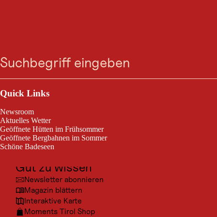
Zum
Zur
Zur
Zum
Suche
Menü
Suche
Navigation
Hauptinhalt
Footer
springen
springen
springen
springen
Outdoor & Sport
Ausflugsziele
Quick Links
Kultur
Newsroom
Orte
Aktuelles Wetter
Geöffnete Hütten im Frühsommer
Urlaubsarten
Geöffnete Bergbahnen im Sommer
Schöne Badeseen
Unterkünfte
Gut zu wissen
Newsletter abonnieren
Magazin blättern
Interaktive Karte
Moments Tirol Shop