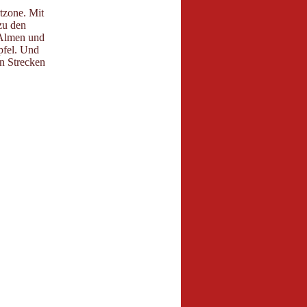
tzone. Mit
zu den
 Almen und
pfel. Und
en Strecken
.