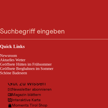
VERANSTALTUNG
39. Red Bull
Suche
Menü
Dolomitenmann
Outdoor & Sport
Lienz, am 12. Sept. 2026
Ausflugsziele
Quick Links
Kultur
39. Red Bull Dolomitenmann
Newsroom
Orte
Aktuelles Wetter
Geöffnete Hütten im Frühsommer
Urlaubsarten
Geöffnete Bergbahnen im Sommer
Schöne Badeseen
Unterkünfte
Gut zu wissen
© Red
Newsletter abonnieren
Magazin blättern
Interaktive Karte
Moments Tirol Shop