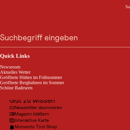
Su
M
VERANSTALTUNG
Zum
Zur
Zur
Zum
40 Jahre Waldorf
Suche
Menü
Suche
Navigation
Hauptinhalt
Footer
springen
springen
springen
springen
Schwaz -
Jubiläumsfeier
Outdoor & Sport
Ausflugsziele
Quick Links
Schwaz, am 09. Okt. 2026
Kultur
Newsroom
Orte
Aktuelles Wetter
Der Verein der Waldorfpädagogik - Schwaz/Tirol feiert sein 40-
Geöffnete Hütten im Frühsommer
Urlaubsarten
jähriges Bestehen!
Geöffnete Bergbahnen im Sommer
Schöne Badeseen
Unterkünfte
Gut zu wissen
Newsletter abonnieren
Magazin blättern
Veranstaltungsinfo
Interaktive Karte
Moments Tirol Shop