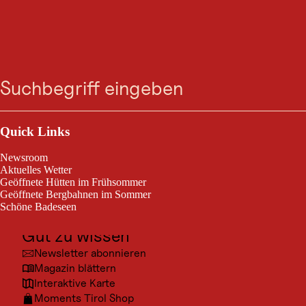
VERANSTALTUNG
Zum
Zur
Zur
Zum
46. Wanderwoche |
Suche
Menü
Suche
Navigation
Hauptinhalt
Footer
springen
springen
springen
springen
Dienstag Tour 2
Outdoor & Sport
Ehrwald, am 08. Sept. 2026
Ausflugsziele
Quick Links
Kultur
Igelskar – Igelskopf 2224m
Newsroom
Orte
Aktuelles Wetter
Geöffnete Hütten im Frühsommer
Urlaubsarten
Geöffnete Bergbahnen im Sommer
Schöne Badeseen
Unterkünfte
Gut zu wissen
© Berg
Newsletter abonnieren
Magazin blättern
Interaktive Karte
Moments Tirol Shop