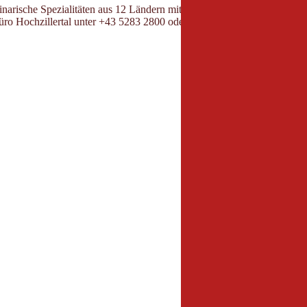
ulinarische Spezialitäten aus 12 Ländern mit traumhaften Skipisten zu 
üro Hochzillertal unter +43 5283 2800 oder unter
www.hochzillertal.com
Veranstalter
Spieljochbahn
Hochfügener Str. 77
6263 Fügen, Zillertal
+43 5288 62 991
info@spieljochbahn.a
www.spieljochbahn.a