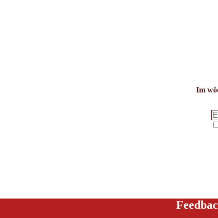
Im wöc
Feedbac