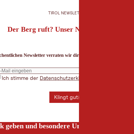
TIROL NEWSLETTER
Der Berg ruft? Unser Newsletter auch!
hentlichen Newsletter verraten wir dir die besten Urlaubstipps für
Ich stimme der
Datenschutzerklärung
zu
*
Klingt gut!
k geben und besondere Urlaubserlebnisse g