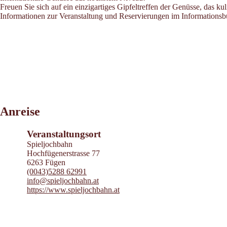
Freuen Sie sich auf ein einzigartiges Gipfeltreffen der Genüsse, das k
Informationen zur Veranstaltung und Reservierungen im Informationsb
Leaflet
|
©
2026
tiris
Anreise
OpenStreetMap contributors 2026
Powered by
Contwise Maps
Veranstaltungsort
Spieljochbahn
Hochfügenerstrasse 77
6263 Fügen
(0043)5288 62991
info@spieljochbahn.at
https://www.spieljochbahn.at