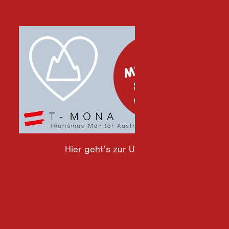
Hier geht's zur Umfrage
Hier
geht's
zur
Umfrage