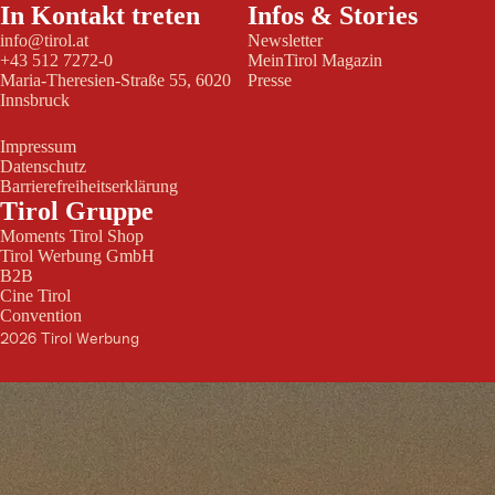
In Kontakt treten
Infos & Stories
info@tirol.at
Newsletter
+43 512 7272-0
MeinTirol Magazin
Maria-Theresien-Straße 55, 6020
Presse
Innsbruck
Impressum
Datenschutz
Barrierefreiheitserklärung
Tirol Gruppe
Moments Tirol Shop
Tirol Werbung GmbH
B2B
Cine Tirol
Convention
2026 Tirol Werbung