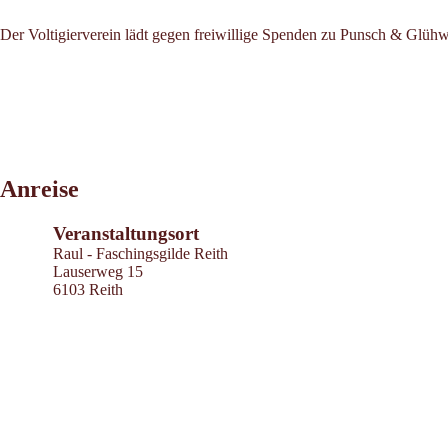
Der Voltigierverein lädt gegen freiwillige Spenden zu Punsch & Glühw
Leaflet
|
©
2026
tiris
Anreise
OpenStreetMap contributors 2026
Powered by
Contwise Maps
Veranstaltungsort
Raul - Faschingsgilde Reith
Lauserweg 15
6103 Reith