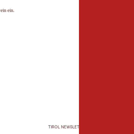
ein ein.
Veranstalter
Voltigiergruppe RC S
Reitanlage Leutascher
6100 Seefeld
https://www.faceboo
TIROL NEWSLETTER