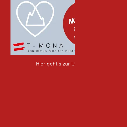
Hier geht's zur Umfrage
Hier
geht's
zur
Umfrage