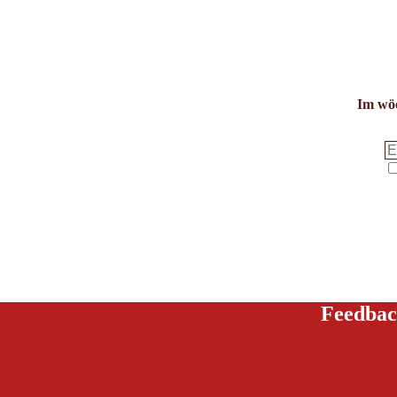
Im wöc
Feedbac