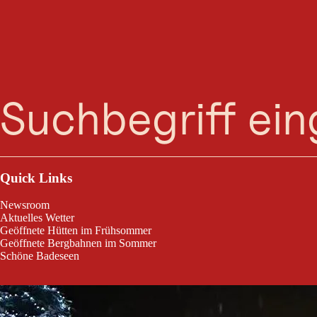
Suche
Menü
Der Voltigierverein lädt gegen freiwillige Spenden zu Punsch & Glühw
Quick Links
Newsroom
Aktuelles Wetter
Geöffnete Hütten im Frühsommer
Geöffnete Bergbahnen im Sommer
Schöne Badeseen