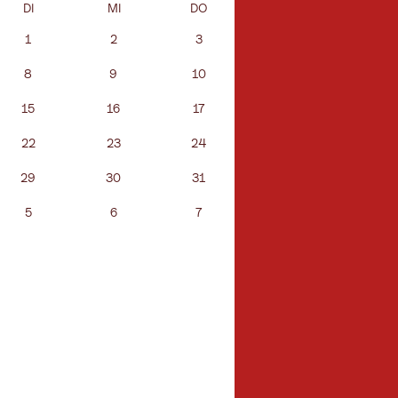
DI
MI
DO
FR
SA
1
2
3
4
5
8
9
10
11
12
15
16
17
18
19
22
23
24
25
26
29
30
31
1
2
5
6
7
8
9