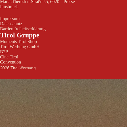
Maria-Theresien-Straße 55, 6020
Presse
Innsbruck
Impressum
Datenschutz
Barrierefreiheitserklärung
Tirol Gruppe
Moments Tirol Shop
Tirol Werbung GmbH
B2B
Cine Tirol
Convention
2026 Tirol Werbung