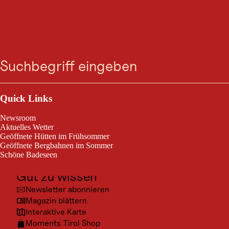
VERANSTALTUNG
Almtag auf der
Suche
Menü
Gründlalm
Outdoor & Sport
Söll, am 13. Sept. 2026
Ausflugsziele
Quick Links
Kultur
Almtag auf der Gründlalm: Traditionelles Handwerk, Tiroler
Newsroom
Schmankerl und Live-Musik.
Orte
Aktuelles Wetter
Geöffnete Hütten im Frühsommer
Urlaubsarten
Geöffnete Bergbahnen im Sommer
Schöne Badeseen
Unterkünfte
Gut zu wissen
Newsletter abonnieren
© Mar
Magazin blättern
Interaktive Karte
Moments Tirol Shop