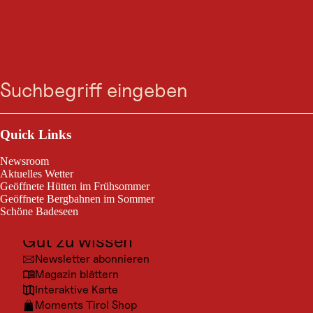
VERANSTALTUNG
Zum
Zur
Zur
Zum
Aroma Walk & Talk
Suche
Menü
Suche
Navigation
Hauptinhalt
Footer
springen
springen
springen
springen
Kössen, vom 05. Mai 2026 bis 30. Sept. 2026
Outdoor & Sport
Aroma Walk & Talk
Ausflugsziele
Quick Links
Kultur
Newsroom
Orte
Aktuelles Wetter
Geöffnete Hütten im Frühsommer
Urlaubsarten
Geöffnete Bergbahnen im Sommer
Schöne Badeseen
Unterkünfte
Gut zu wissen
Newsletter abonnieren
Magazin blättern
Interaktive Karte
Moments Tirol Shop