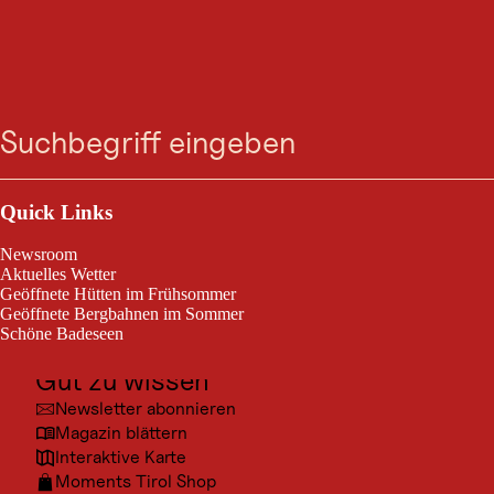
VERANSTALTUNG
Bergmesse am
Suche
Menü
Treffauer (2304 m)
Outdoor & Sport
Scheffau am Wilden Kaiser, am 16. Aug. 2026
Ausflugsziele
Quick Links
Kultur
Gedenkgottesdienst am Treffauer-Gipfel für verstorbene
Newsroom
Bergrettungsmitglieder. Alpine Erfahrung und Trittsicherheit nötig.
Orte
Aktuelles Wetter
Geöffnete Hütten im Frühsommer
Urlaubsarten
Geöffnete Bergbahnen im Sommer
Schöne Badeseen
Unterkünfte
Gut zu wissen
Newsletter abonnieren
© TVB
Magazin blättern
Interaktive Karte
Moments Tirol Shop