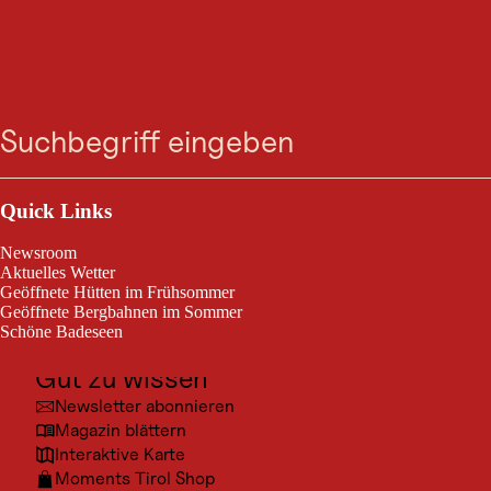
VERANSTALTUNG
Familientag - Region
Suche
Menü
Hohe Salve
Outdoor & Sport
Hopfgarten im Brixental, vom 10. Okt. 2026 bis 11. Okt. 2026
Ausflugsziele
Quick Links
Kultur
Sichern Sie sich einen Tag voller Abenteuer, Spiel und Spaß für Groß
Newsroom
und Klein – inklusive ermäßigter Bergbahntickets und vielfältigem
Orte
Aktuelles Wetter
Programm.
Geöffnete Hütten im Frühsommer
Urlaubsarten
Geöffnete Bergbahnen im Sommer
Schöne Badeseen
Unterkünfte
Gut zu wissen
Newsletter abonnieren
Magazin blättern
© @pi
Interaktive Karte
Moments Tirol Shop