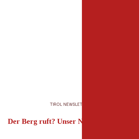
Veranstalter
Bergbahnen Tannheim
Bergbahnweg 12
6675 Tannheim
4356756363
info@bergbahnen-tann
https://www.bergbahn
TIROL NEWSLETTER
Der Berg ruft? Unser Newsletter auch!