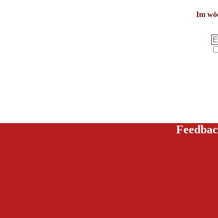
Im wöc
Feedbac