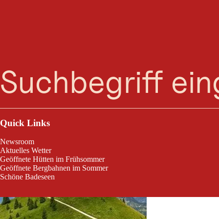
Geführte G
Suche
Menü
Geführte Gipfelwanderung rund ums Neunerköpfle mit Wanderleiterin C
Quick Links
Newsroom
Aktuelles Wetter
Geöffnete Hütten im Frühsommer
Geöffnete Bergbahnen im Sommer
Schöne Badeseen