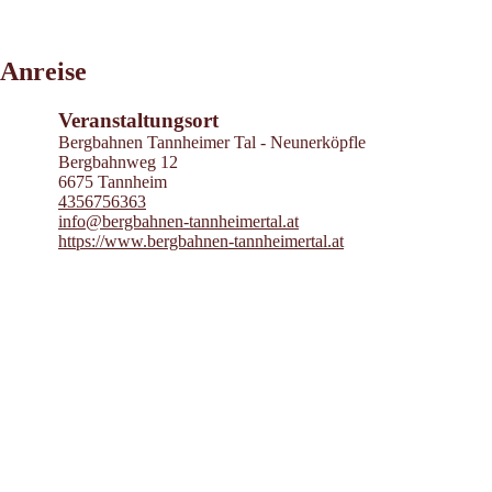
Leaflet
|
©
2026
tiris
Anreise
OpenStreetMap contributors 2026
Powered by
Contwise Maps
Veranstaltungsort
Bergbahnen Tannheimer Tal - Neunerköpfle
Bergbahnweg 12
6675 Tannheim
4356756363
info@bergbahnen-tannheimertal.at
https://www.bergbahnen-tannheimertal.at