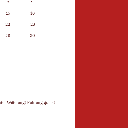
8
9
7
8
15
16
14
15
22
23
21
22
29
30
28
29
ter Witterung! Führung gratis!