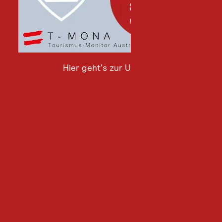
Hier geht's zur Umfrage
Hier
geht's
zur
Umfrage