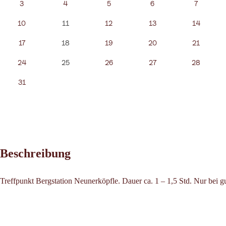
3
4
5
6
7
10
11
12
13
14
17
18
19
20
21
24
25
26
27
28
31
Beschreibung
Treffpunkt Bergstation Neunerköpfle. Dauer ca. 1 – 1,5 Std. Nur bei gu