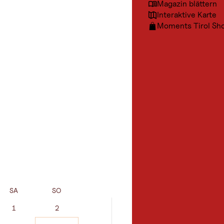
Magazin blättern
Interaktive Karte
Moments Tirol Sh
SA
SO
MO
DI
1
2
1