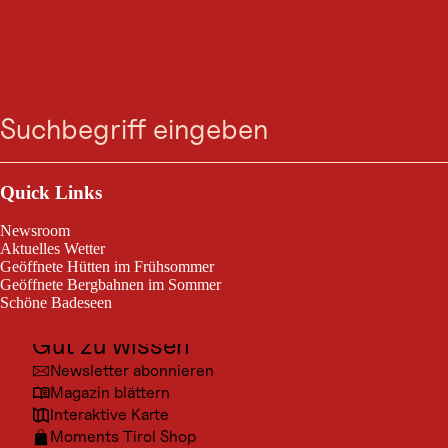
VERANSTALTUNG
Zum
Zur
Zur
Zum
Kinderprogramm - Der
Suche
Menü
Suche
Navigation
Hauptinhalt
Footer
springen
springen
springen
springen
Ruf der Wildnis
Outdoor & Sport
Ehrwald, vom 03. Juli 2026 bis 04. Sept. 2026
Ausflugsziele
Quick Links
Kultur
Wissbegierig
Newsroom
Orte
Aktuelles Wetter
Geöffnete Hütten im Frühsommer
Urlaubsarten
Geöffnete Bergbahnen im Sommer
Schöne Badeseen
Unterkünfte
Gut zu wissen
© TZ
Newsletter abonnieren
Magazin blättern
Interaktive Karte
Moments Tirol Shop