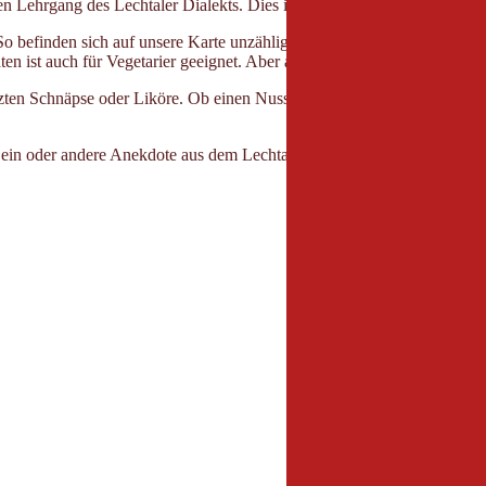
 Lehrgang des Lechtaler Dialekts. Dies ist wahrhaftig Erlebnisgastro
 befinden sich auf unsere Karte unzählige Tiroler Spezialitäten wie: S
äten ist auch für Vegetarier geeignet. Aber auch die Internationale Kü
zten Schnäpse oder Liköre. Ob einen Nusslikör, einen Meisterwurz oder
 ein oder andere Anekdote aus dem Lechtal. Für Besucher unseres Rest
Veranstalter