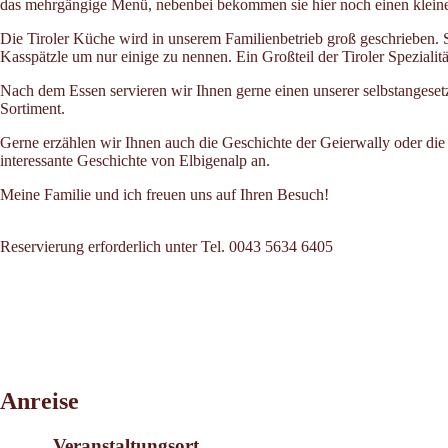
das mehrgängige Menü, nebenbei bekommen sie hier noch einen kleinen
Die Tiroler Küche wird in unserem Familienbetrieb groß geschrieben. So
Kasspätzle um nur einige zu nennen. Ein Großteil der Tiroler Spezialit
Nach dem Essen servieren wir Ihnen gerne einen unserer selbstangeset
Sortiment.
Gerne erzählen wir Ihnen auch die Geschichte der Geierwally oder die
interessante Geschichte von Elbigenalp an.
Meine Familie und ich freuen uns auf Ihren Besuch!
Reservierung erforderlich unter Tel. 0043 5634 6405
Leaflet
|
©
2026
tiris
Anreise
OpenStreetMap contributors 2026
Powered by
Contwise Maps
Veranstaltungsort