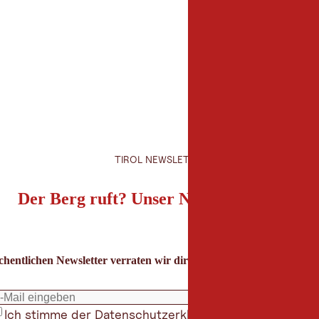
Restaurant "Zur Geie
Hnr. 40
6652 Elbigenalp
+43 5634 6405
kathy.matti@gmx.at
http://www.zur-geierw
TIROL NEWSLETTER
Der Berg ruft? Unser Newsletter auch!
hentlichen Newsletter verraten wir dir die besten Urlaubstipps für
Ich stimme der
Datenschutzerklärung
zu
*