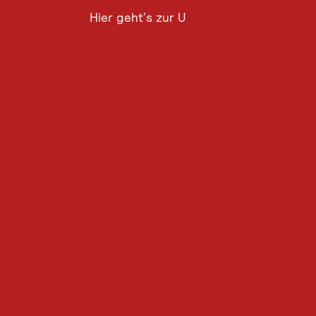
Hier geht's zur Umfrage
Hier
geht's
zur
Umfrage