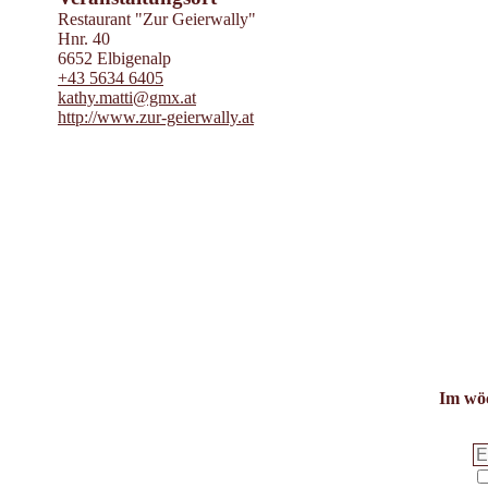
Restaurant "Zur Geierwally"
Hnr. 40
6652 Elbigenalp
+43 5634 6405
kathy.matti@gmx.at
http://www.zur-geierwally.at
Im wöc