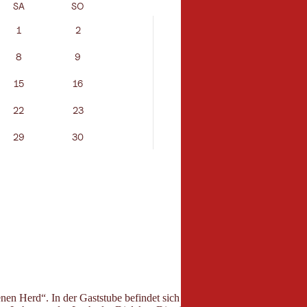
SA
SO
MO
DI
1
2
1
8
9
7
8
15
16
14
15
22
23
21
22
29
30
28
29
enen Herd“. In der Gaststube befindet sich ein großer Holzherd umgeb