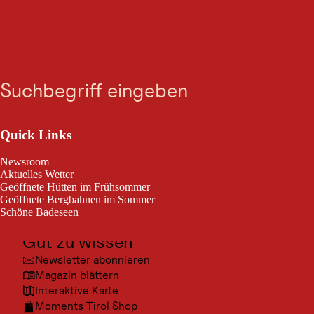
VERANSTALTUNG
Zum
Zur
Zur
Zum
Konzert der
Suche
Menü
Suche
Navigation
Hauptinhalt
Footer
springen
springen
springen
springen
Musikkapelle Aschau
Outdoor & Sport
Kaltenbach, am 14. Aug. 2026
Ausflugsziele
Quick Links
Kultur
Konzert der Musikkapelle Aschau
Newsroom
Orte
Aktuelles Wetter
Geöffnete Hütten im Frühsommer
Urlaubsarten
Geöffnete Bergbahnen im Sommer
Schöne Badeseen
Unterkünfte
Gut zu wissen
Newsletter abonnieren
Magazin blättern
Interaktive Karte
Moments Tirol Shop