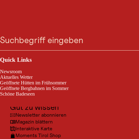
VERANSTALTUNG
Kostenlos geführte
Suche
Menü
Wanderung -
Falbesoner Ochsenalm-
Outdoor & Sport
Neue Regensburger
Ausflugsziele
Quick Links
Kultur
Hütte
Newsroom
Orte
Aktuelles Wetter
Geöffnete Hütten im Frühsommer
Urlaubsarten
Neustift im Stubaital, am 28. Aug. 2026
Geöffnete Bergbahnen im Sommer
Schöne Badeseen
Unterkünfte
Gut zu wissen
Kostenlos geführte Wanderung - Falbesoner Ochsenalm-Neue
Regensburger Hütte
Newsletter abonnieren
Magazin blättern
Interaktive Karte
Moments Tirol Shop