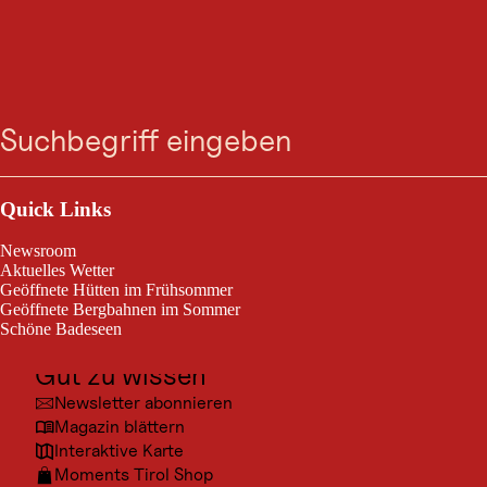
VERANSTALTUNG
Musikalischer
Suche
Menü
Sommerabend
Outdoor & Sport
Heiterwang am See, vom 03. Juni 2026 bis 25. Aug. 2026
Ausflugsziele
Quick Links
Kultur
Eintritt frei
Newsroom
Orte
Aktuelles Wetter
Geöffnete Hütten im Frühsommer
Urlaubsarten
Geöffnete Bergbahnen im Sommer
Schöne Badeseen
Unterkünfte
Gut zu wissen
© Mus
Newsletter abonnieren
Magazin blättern
Interaktive Karte
Moments Tirol Shop