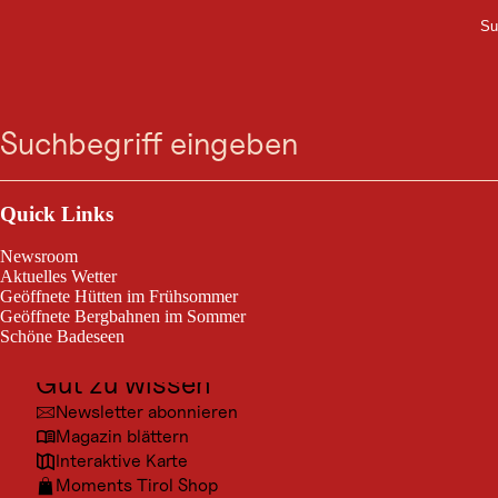
Su
M
VERANSTALTUNG
Zum
Zur
Zur
Zum
Platzkonzert am
Suche
Menü
Suche
Navigation
Hauptinhalt
Footer
springen
springen
springen
springen
Kolsassberg
Outdoor & Sport
Kolsassberg, am 10. Sept. 2026
Ausflugsziele
Quick Links
Kultur
Platzkonzert am Kolsassberg
Newsroom
Orte
Aktuelles Wetter
Geöffnete Hütten im Frühsommer
Urlaubsarten
Geöffnete Bergbahnen im Sommer
Schöne Badeseen
Unterkünfte
Gut zu wissen
Veranstaltungsinfo
Newsletter abonnieren
Magazin blättern
EVENTZEITRAUM
Interaktive Karte
10. Sept. 2026
Moments Tirol Shop