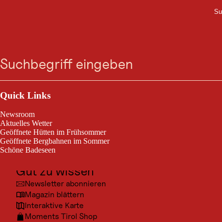
Su
M
VERANSTALTUNG
Zum
Zur
Zur
Zum
Platzkonzert der
Suche
Menü
Suche
Navigation
Hauptinhalt
Footer
springen
springen
springen
springen
Musikkapelle Grän
Outdoor & Sport
Grän, vom 05. Aug. 2026 bis 09. Sept. 2026
Ausflugsziele
Quick Links
Kultur
Nur bei trockener Witterung.
Newsroom
Orte
Aktuelles Wetter
Geöffnete Hütten im Frühsommer
Urlaubsarten
Geöffnete Bergbahnen im Sommer
Schöne Badeseen
Unterkünfte
Gut zu wissen
Newsletter abonnieren
Magazin blättern
Interaktive Karte
Moments Tirol Shop