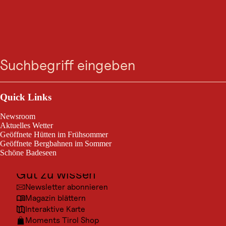
VERANSTALTUNG
Sommer Biathlon -
Suche
Menü
Schnuppern
Outdoor & Sport
Holzgau, vom 06. Juni 2026 bis 22. Aug. 2026
Ausflugsziele
Quick Links
Kultur
Sommer Biathlon - Schnuppern
Newsroom
Orte
Aktuelles Wetter
Geöffnete Hütten im Frühsommer
Urlaubsarten
Geöffnete Bergbahnen im Sommer
Schöne Badeseen
Unterkünfte
Gut zu wissen
© Bia
Newsletter abonnieren
Magazin blättern
Interaktive Karte
Moments Tirol Shop