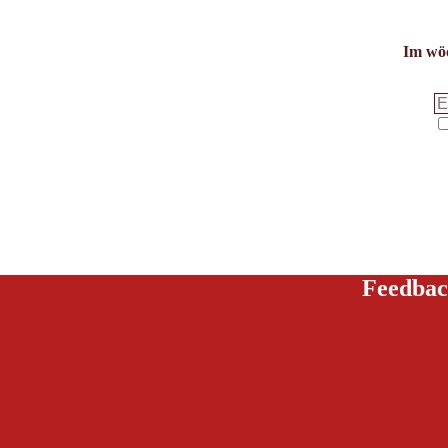
Im wöc
Feedbac