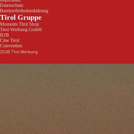
Datenschutz
Barrierefreiheitserklärung
Tirol Gruppe
Moments Tirol Shop
Tirol Werbung GmbH
B2B
Cine Tirol
Convention
2026 Tirol Werbung