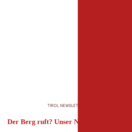
Veranstalter
Musikpavillon/Dorfsa
St. Andrä 27
9974 Prägraten am Gr
TIROL NEWSLETTER
Der Berg ruft? Unser Newsletter auch!