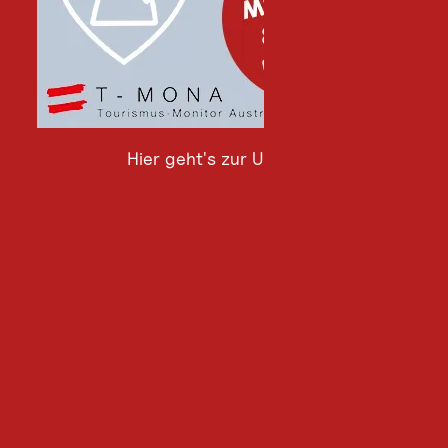
Hier geht's zur Umfrage
Hier
geht's
zur
Umfrage