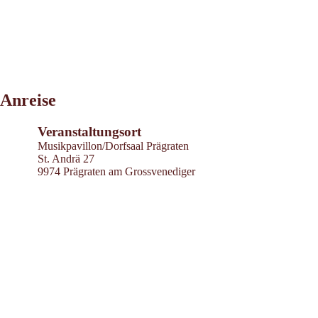
Leaflet
|
©
2026
tiris
Anreise
OpenStreetMap contributors 2026
Powered by
Contwise Maps
Veranstaltungsort
Musikpavillon/Dorfsaal Prägraten
St. Andrä 27
9974 Prägraten am Grossvenediger