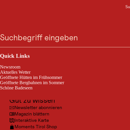
Su
M
VERANSTALTUNG
Zum
Zur
Zur
Zum
Tourismuskonzert der
Suche
Menü
Suche
Navigation
Hauptinhalt
Footer
springen
springen
springen
springen
MK St. Johann im
Walde
Outdoor & Sport
Ausflugsziele
Quick Links
St. Johann im Walde, am 06. Sept. 2026
Kultur
Newsroom
Orte
Aktuelles Wetter
Eintritt frei
Geöffnete Hütten im Frühsommer
Urlaubsarten
Geöffnete Bergbahnen im Sommer
Schöne Badeseen
Unterkünfte
Gut zu wissen
Newsletter abonnieren
Veranstaltungsinfo
Magazin blättern
Interaktive Karte
Moments Tirol Shop