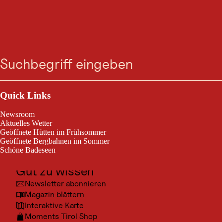
VERANSTALTUNG
Zum
Zur
Zur
Zum
Waldbaden &
Suche
Menü
Suche
Navigation
Hauptinhalt
Footer
springen
springen
springen
springen
Naturwunder erleben
Outdoor & Sport
Seefeld, vom 15. Mai 2026 bis 02. Okt. 2026
Ausflugsziele
Quick Links
Kultur
Waldbaden & Naturwunder erleben
Newsroom
Orte
Aktuelles Wetter
Geöffnete Hütten im Frühsommer
Urlaubsarten
Geöffnete Bergbahnen im Sommer
Schöne Badeseen
Unterkünfte
Gut zu wissen
© Cari
Newsletter abonnieren
Magazin blättern
Interaktive Karte
Moments Tirol Shop