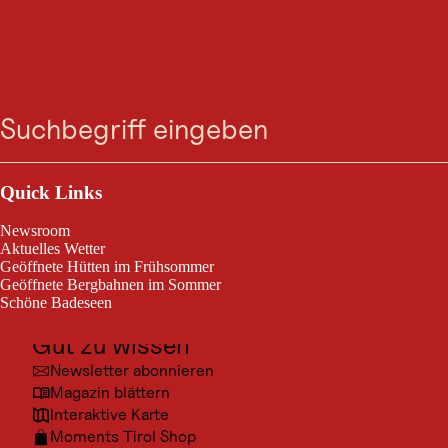
VERANSTALTUNG
Zum
Zur
Zur
Zum
Wildmenü in der
Suche
Menü
Suche
Navigation
Hauptinhalt
Footer
springen
springen
springen
springen
DieMarie
Outdoor & Sport
Zell am Ziller, vom 08. Jan. 2026 bis 01. Okt. 2026
Ausflugsziele
Quick Links
Kultur
Wildmenü in der DieMarie
Newsroom
Orte
Aktuelles Wetter
Geöffnete Hütten im Frühsommer
Urlaubsarten
Geöffnete Bergbahnen im Sommer
Schöne Badeseen
Unterkünfte
Gut zu wissen
Newsletter abonnieren
Magazin blättern
Interaktive Karte
Moments Tirol Shop