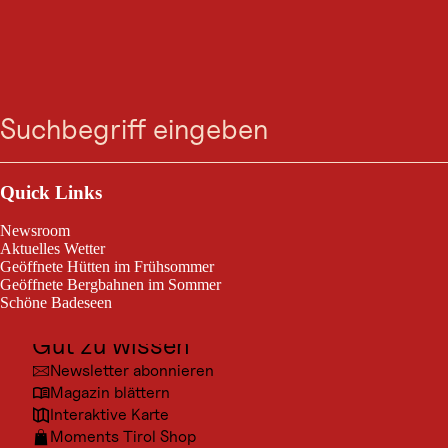
VERANSTALTUNG
Zum
Zur
Zur
Zum
Yappy Yapadu kommt
Suche
Menü
Suche
Navigation
Hauptinhalt
Footer
springen
springen
springen
springen
ins Freibad!
Outdoor & Sport
Kirchdorf in Tirol, vom 04. Juni 2026 bis 03. Sept. 2026
Ausflugsziele
Quick Links
Kultur
Jeden Donnerstag: Yappy Yapadu zu Besuch im Freibad
Newsroom
Orte
Aktuelles Wetter
Geöffnete Hütten im Frühsommer
Urlaubsarten
Geöffnete Bergbahnen im Sommer
Schöne Badeseen
Unterkünfte
Gut zu wissen
Newsletter abonnieren
Magazin blättern
Interaktive Karte
Moments Tirol Shop