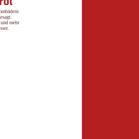
rol
immbädern
esagt.
 und mehr
sser.