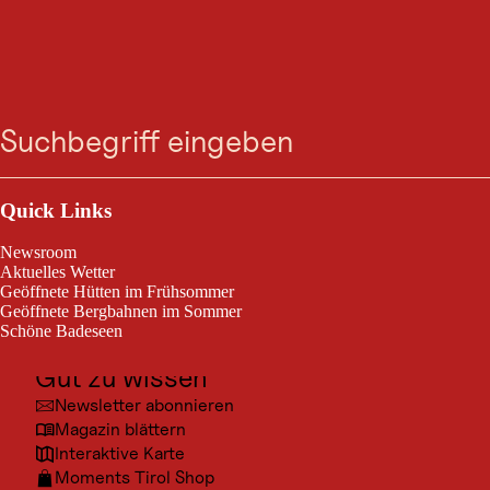
Gemeindeamt Lermoos
Suche
Menü
Gemeindeamt Lermoos im 1. Stock
Outdoor & Sport
Ausflugsziele
Quick Links
Kultur
© Tiro
Newsroom
Orte
Aktuelles Wetter
Geöffnete Hütten im Frühsommer
Urlaubsarten
Geöffnete Bergbahnen im Sommer
Schöne Badeseen
Unterkünfte
Gut zu wissen
Newsletter abonnieren
Magazin blättern
Interaktive Karte
Moments Tirol Shop