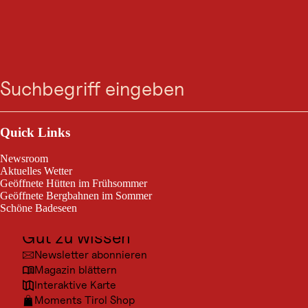
Friseur S-Style
Zum
Zur
Zur
Zum
Suche
Menü
Suche
Navigation
Hauptinhalt
Footer
Friseur S-Style
springen
springen
springen
springen
Outdoor & Sport
Ausflugsziele
Quick Links
Kultur
Newsroom
Orte
Aktuelles Wetter
Geöffnete Hütten im Frühsommer
Urlaubsarten
Geöffnete Bergbahnen im Sommer
Schöne Badeseen
Unterkünfte
Gut zu wissen
Newsletter abonnieren
Magazin blättern
Interaktive Karte
Moments Tirol Shop