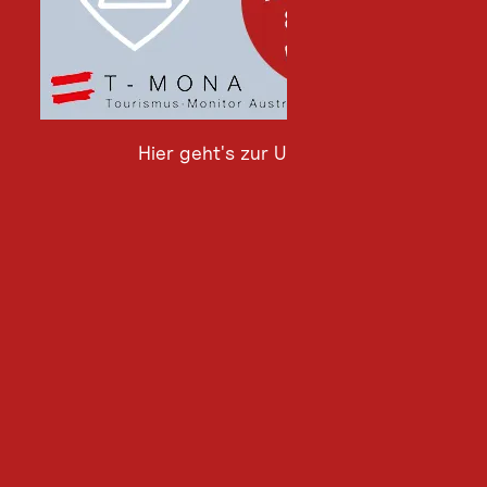
Hier geht's zur Umfrage
Hier
geht's
zur
Umfrage