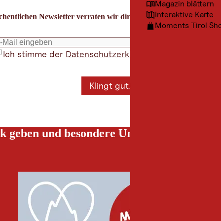
Magazin blättern
Interaktive Karte
hentlichen Newsletter verraten wir dir die besten Urlaubstipps für
Moments Tirol Sh
Ich stimme der
Datenschutzerklärung
zu
*
Klingt gut!
k geben und besondere Urlaubserlebnisse g