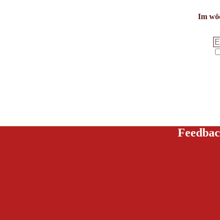
Im wöc
Feedbac