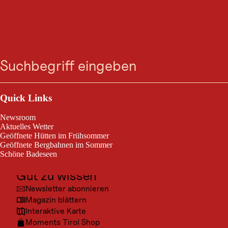
RENNRADTOUR
Häselgehr-Gramais
Suche
Menü
Tannheim / Lechtaler Alpen
mittelschwierig
87,2 km
5:00 h
Schwierigkeitsgrad:
Streckenlänge:
Dauer:
Outdoor & Sport
Ausflugsziele
Quick Links
Kurzbeschreibung:Herrliche Rennradtour in das benachbarte
Lechtal.Technik: ****Erlebniswert: ******Empfohlene
Kultur
Jahreszeiten:AprilMaiJuniJuliAugustSeptemberOktoberEigenschaften:
Newsroom
Highlightsbotanische Highlightsfaunistische HighlightsGeheimtipp
Orte
Aktuelles Wetter
Geöffnete Hütten im Frühsommer
Urlaubsarten
Geöffnete Bergbahnen im Sommer
Schöne Badeseen
Unterkünfte
Gut zu wissen
Newsletter abonnieren
Magazin blättern
Interaktive Karte
Moments Tirol Shop