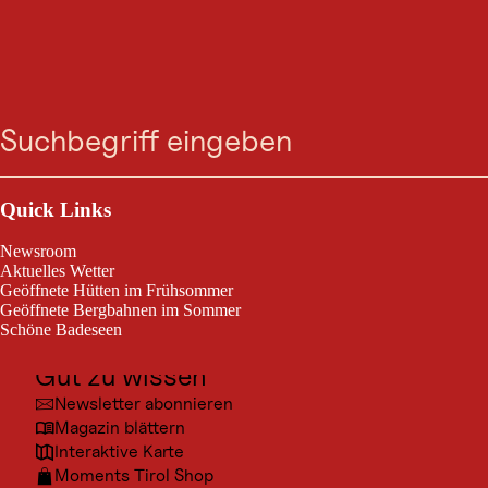
AUSFLUGSZIEL
Zum
Zur
Zur
Zum
Graffito
Suche
Menü
Suche
Navigation
Hauptinhalt
Footer
springen
springen
springen
springen
Kitzbühel
Outdoor & Sport
Von Marina Dangl-Hallberg, es zeigt Kitzbühel um 1620 nach Maler
Ausflugsziele
Quick Links
Andreas Faistenberger.
Kultur
Newsroom
Orte
Aktuelles Wetter
Geöffnete Hütten im Frühsommer
Urlaubsarten
Geöffnete Bergbahnen im Sommer
Schöne Badeseen
Unterkünfte
Gut zu wissen
© Kit
Newsletter abonnieren
Magazin blättern
Interaktive Karte
Moments Tirol Shop