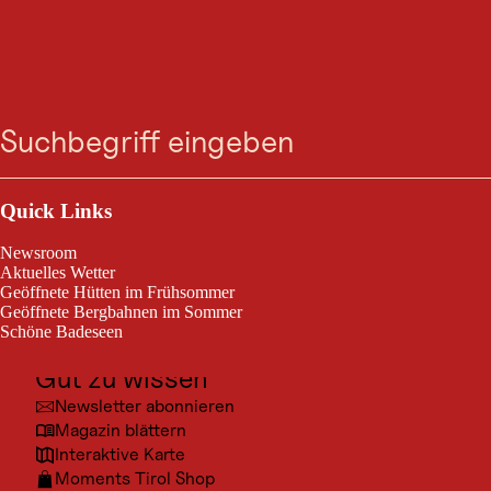
AUSFLUGSZIEL
Zum
Zur
Zur
Zum
Hl. Johannes Baptist
Suche
Menü
Suche
Navigation
Hauptinhalt
Footer
springen
springen
springen
springen
Kapelle in Haller
Outdoor & Sport
Nesselwängle
Ausflugsziele
Quick Links
Kultur
Die Kapelle zum Hl. Johannes Baptist in Haller
Newsroom
Orte
Aktuelles Wetter
Geöffnete Hütten im Frühsommer
Urlaubsarten
Geöffnete Bergbahnen im Sommer
Schöne Badeseen
Unterkünfte
Gut zu wissen
© TVB
Newsletter abonnieren
Magazin blättern
Interaktive Karte
Moments Tirol Shop