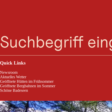
Suche
Menü
Im hinteren Virgental in Osttirol, am Fuße des Großvenedigers, befin
Boden auf einer Fläche von 1.275 Quadratmetern. Die Schwierigkeitsgr
Quick Links
Newsroom
Aktuelles Wetter
Geöffnete Hütten im Frühsommer
Geöffnete Bergbahnen im Sommer
Schöne Badeseen