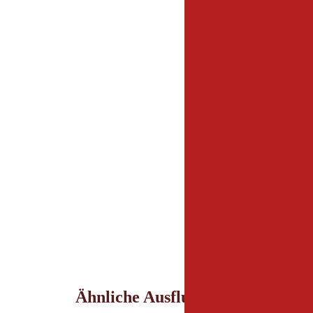
Parken
Parkplatz Ströden
Ähnliche Ausflugsziele