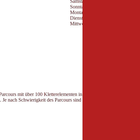
Samstag:
Sonntag:
Montag:
Dienstag:
Mittwoch:
arcours mit über 100 Kletterelementen in unterschiedlichen Höhen und 
 Je nach Schwierigkeit des Parcours sind ein Mindestalter und eine Min