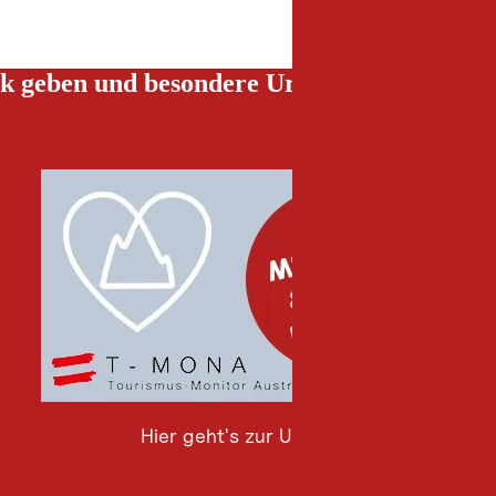
k geben und besondere Urlaubserlebnisse g
Hier geht's zur Umfrage
Hier
geht's