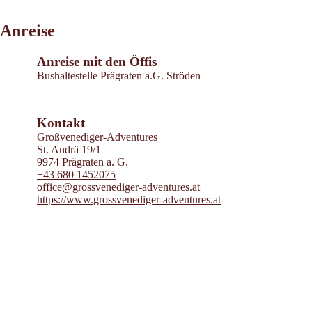
Leaflet
|
©
2026
tiris
Anreise
OpenStreetMap contributors 2026
Powered by
Contwise Maps
Anreise mit den Öffis
Bushaltestelle Prägraten a.G. Ströden
Kontakt
Großvenediger-Adventures
St. Andrä 19/1
9974 Prägraten a. G.
+43 680 1452075
office@grossvenediger-adventures.at
https://www.grossvenediger-adventures.at