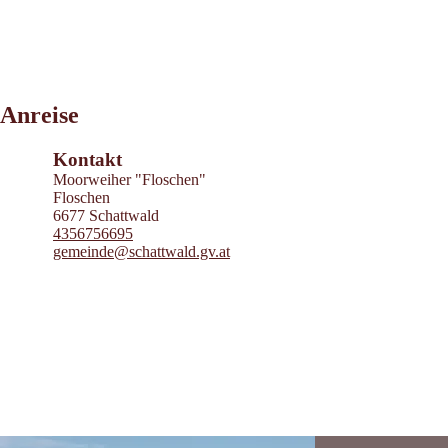
Leaflet
|
©
2026
tiris
Anreise
OpenStreetMap contributors 2026
Powered by
Contwise Maps
Kontakt
Moorweiher "Floschen"
Floschen
6677 Schattwald
4356756695
gemeinde@schattwald.gv.at