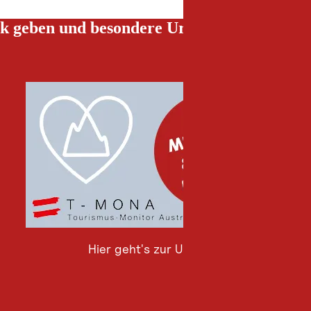
k geben und besondere Urlaubserlebnisse g
Hier geht's zur Umfrage
Hier
geht's
zur
Umfrage