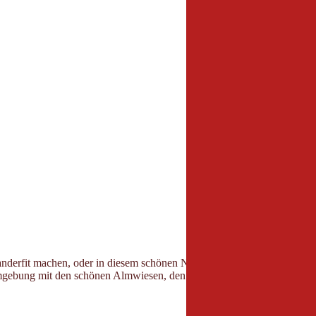
erfit machen, oder in diesem schönen Naturweiher auch gleich eine 
Umgebung mit den schönen Almwiesen, den weidenden Kühen und der her