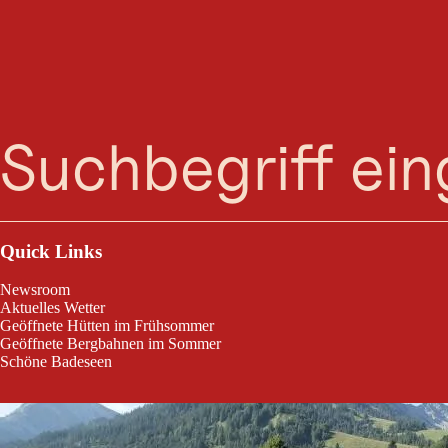
Suche
Menü
In Schattwald im schönen Tannheimer Tal scheint oft die Sonne, desh
Floschen vorbeikommt.
Quick Links
Newsroom
Aktuelles Wetter
Geöffnete Hütten im Frühsommer
Geöffnete Bergbahnen im Sommer
Schöne Badeseen