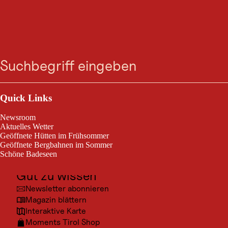
AUSFLUGSZIEL
Schloss Naudersberg
Suche
Menü
Heute geöffnet
Nauders
Outdoor & Sport
Ausflugsziele
Quick Links
Ehemalige landesfürstliche Burg und Gerichtssitz.
Kultur
Newsroom
Orte
Aktuelles Wetter
Geöffnete Hütten im Frühsommer
Urlaubsarten
Geöffnete Bergbahnen im Sommer
Schöne Badeseen
Unterkünfte
Gut zu wissen
Newsletter abonnieren
Magazin blättern
Interaktive Karte
Moments Tirol Shop