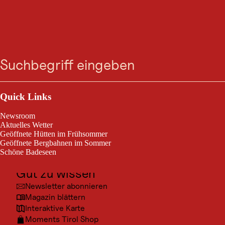
AUSFLUGSZIEL
Zum
Zur
Zur
Zum
Wegkapelle in
Suche
Menü
Suche
Navigation
Hauptinhalt
Footer
springen
springen
springen
springen
Maierhof
Outdoor & Sport
Ausflugsziele
Quick Links
Wegkapelle in Maierhof
Kultur
Newsroom
Orte
Aktuelles Wetter
Geöffnete Hütten im Frühsommer
Urlaubsarten
Geöffnete Bergbahnen im Sommer
Schöne Badeseen
Unterkünfte
Gut zu wissen
Newsletter abonnieren
Magazin blättern
Interaktive Karte
Moments Tirol Shop