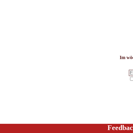
Im wöc
Feedbac