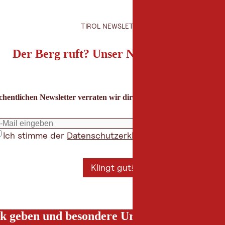
TIROL NEWSLETTER
Der Berg ruft? Unser Newsletter auch!
hentlichen Newsletter verraten wir dir die besten Urlaubstipps für
Ich stimme der
Datenschutzerklärung
zu
*
Klingt gut!
k geben und besondere Urlaubserlebnisse g