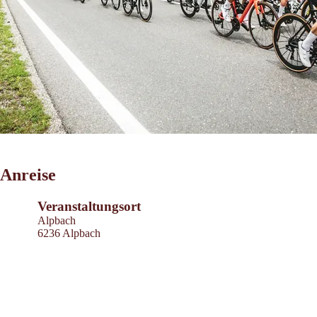
Leaflet
|
©
2026
tiris
Anreise
OpenStreetMap contributors 2026
Powered by
Contwise Maps
Veranstaltungsort
Alpbach
6236 Alpbach