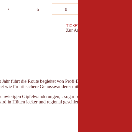
4
5
6
7
8
TICKETS
Zur Anmeldung
 Jahr führt die Route begleitet von Profi-Bergführern und Bergrettern 
net wie für trittsichere Genusswanderer mit genügend Kondition.
lschwierigen Gipfelwanderungen, - sogar bei Sonnenaufgang und Son
 wird in Hütten lecker und regional geschlemmt. Zum Abschluss wartet