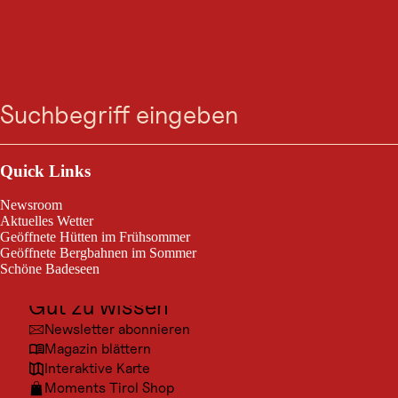
VERANSTALTUNG
Zum
Zur
Zur
Zum
Austroschmakerl 2.0
Suche
Menü
Suche
Navigation
Hauptinhalt
Footer
springen
springen
springen
springen
Kufstein, am 20. Nov. 2026
Outdoor & Sport
Austroschmakerl 2.0
Ausflugsziele
Quick Links
Kultur
Newsroom
Orte
Aktuelles Wetter
Geöffnete Hütten im Frühsommer
Urlaubsarten
Geöffnete Bergbahnen im Sommer
Schöne Badeseen
Unterkünfte
Gut zu wissen
Newsletter abonnieren
Magazin blättern
Interaktive Karte
Moments Tirol Shop