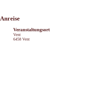
Leaflet
|
©
2026
tiris
Anreise
OpenStreetMap contributors 2026
Powered by
Contwise Maps
Veranstaltungsort
Vent
6458 Vent