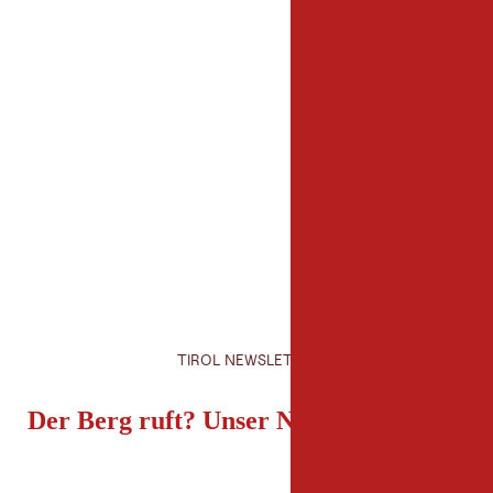
Veranstalter
TVB Ötztal Tourismu
6450 Sölden
+43 (0) 57 200
info@oetztal.com
www.oetztal.com
TIROL NEWSLETTER
Der Berg ruft? Unser Newsletter auch!