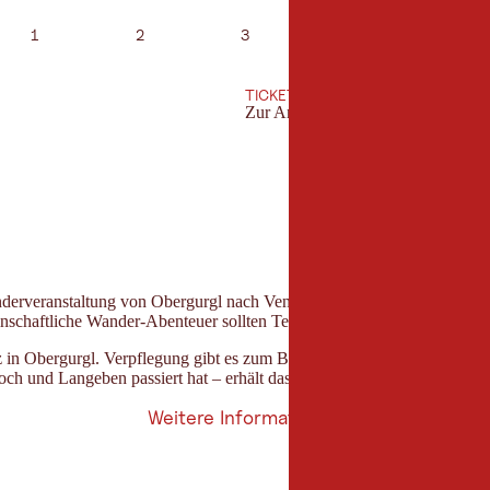
1
2
3
4
5
TICKETS
Zur Anmeldung
erveranstaltung von Obergurgl nach Vent zurückgelegt. Dabei steht nic
schaftliche Wander-Abenteuer sollten Teilnehmer allerdings unbedingt t
 in Obergurgl. Verpflegung gibt es zum Beispiel nach 3 bis 4 Stunden
ch und Langeben passiert hat – erhält das Gletscherfloh-Abzeichen in 
Weitere Informationen