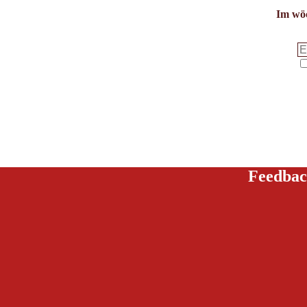
Im wöc
Feedbac