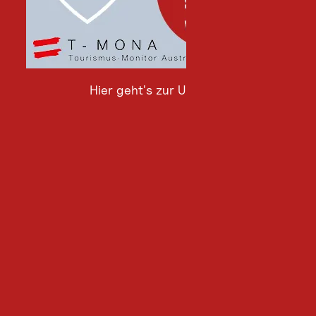
Hier geht's zur Umfrage
Hier
geht's
zur
Umfrage