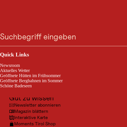
VERANSTALTUNG
Maschgerschaug´n der
Suche
Menü
Brauchtumsgruppe
Neustift
Outdoor & Sport
Ausflugsziele
Quick Links
Neustift im Stubaital, am 09. Jan. 2027
Kultur
Newsroom
Orte
Aktuelles Wetter
Maschgerschaug´n der Brauchtumsgruppe Neustift
Geöffnete Hütten im Frühsommer
Urlaubsarten
Geöffnete Bergbahnen im Sommer
Schöne Badeseen
Unterkünfte
Gut zu wissen
Newsletter abonnieren
Magazin blättern
Interaktive Karte
Moments Tirol Shop