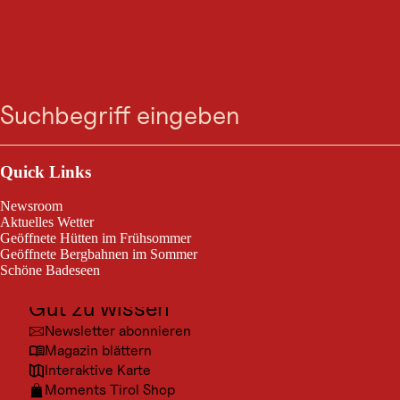
VERANSTALTUNG
Museum im Spinnhof
Suche
Menü
Ehrwald, vom 04. Feb. 2026 bis 30. Dez. 2026
Outdoor & Sport
Ehrwalder Heimatmuseum
Ausflugsziele
Quick Links
Kultur
Newsroom
Orte
Aktuelles Wetter
Geöffnete Hütten im Frühsommer
Urlaubsarten
Geöffnete Bergbahnen im Sommer
Schöne Badeseen
Unterkünfte
© Ehr
Gut zu wissen
Newsletter abonnieren
Magazin blättern
Interaktive Karte
Moments Tirol Shop