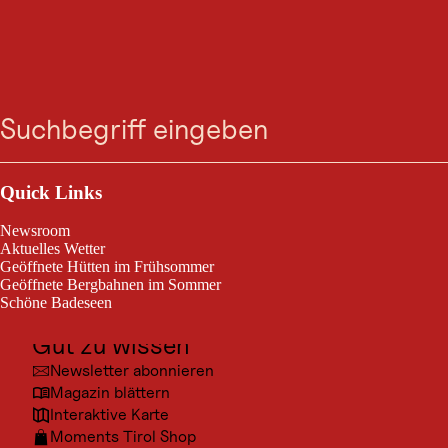
VERANSTALTUNG
Zum
Zur
Zur
Zum
Panorama E-Biketour
Suche
Menü
Suche
Navigation
Hauptinhalt
Footer
springen
springen
springen
springen
Hopfgarten im Brixental, vom 02. Apr. 2026 bis 29. Okt. 2026
Outdoor & Sport
Panorama E-Biketour
Ausflugsziele
Quick Links
Kultur
Newsroom
Orte
Aktuelles Wetter
Geöffnete Hütten im Frühsommer
Urlaubsarten
Geöffnete Bergbahnen im Sommer
Schöne Badeseen
Unterkünfte
© @Ch
Gut zu wissen
Newsletter abonnieren
Magazin blättern
Interaktive Karte
Moments Tirol Shop