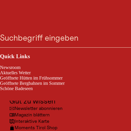
VERANSTALTUNG
Traditionelles Goinger
Suche
Menü
Adventsingen
Outdoor & Sport
Going am Wilden Kaiser, vom 27. Nov. 2026 bis 28. Nov. 2026
Ausflugsziele
Quick Links
Kultur
Adventabend im Dorfsaal Going mit Musik, Brauchtum und
Newsroom
Stimmung.
Orte
Aktuelles Wetter
Geöffnete Hütten im Frühsommer
Urlaubsarten
Geöffnete Bergbahnen im Sommer
Schöne Badeseen
Unterkünfte
Gut zu wissen
Newsletter abonnieren
© Ang
Magazin blättern
Interaktive Karte
Moments Tirol Shop