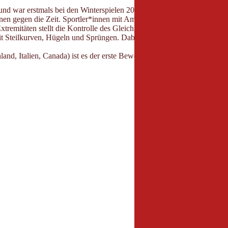
nd war erstmals bei den Winterspielen 2014 in Sotchi vertreten. In dies
en gegen die Zeit. Sportler*innen mit Amputationen der Beine nutzen 
tremitäten stellt die Kontrolle des Gleichgewichts dar.
teilkurven, Hügeln und Sprüngen. Dabei haben sie drei Versuche, sich f
d, Italien, Canada) ist es der erste Bewerb seiner Art in Österreich in
Veranstalter
Herwig Schreilechner
Felseckstraße 7
6020 Innbruck
+43 699 17191801
https://www.fis-ski.