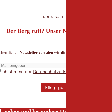
TIROL NEWSLETTER
Der Berg ruft? Unser Newsletter auch!
hentlichen Newsletter verraten wir dir die besten Urlaubstipps für
Ich stimme der
Datenschutzerklärung
zu
*
Klingt gut!
k geben und besondere Urlaubserlebnisse g