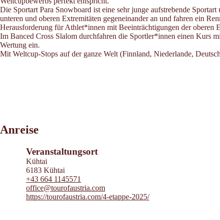
Weltcupbewerbs perfekt entspricht.
Die Sportart Para Snowboard ist eine sehr junge aufstrebende Sportart u
unteren und oberen Extremitäten gegeneinander an und fahren ein Renn
Herausforderung für Athlet*innen mit Beeinträchtigungen der oberen Ex
Im Banced Cross Slalom durchfahren die Sportler*innen einen Kurs mit S
Wertung ein.
Mit Weltcup-Stops auf der ganze Welt (Finnland, Niederlande, Deutschlan
Leaflet
|
©
2026
tiris
Anreise
OpenStreetMap contributors 2026
Powered by
Contwise Maps
Veranstaltungsort
Kühtai
6183 Kühtai
+43 664 1145571
office@tourofaustria.com
https://tourofaustria.com/4-etappe-2025/