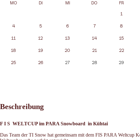
MO
DI
MI
DO
FR
1
4
5
6
7
8
11
12
13
14
15
18
19
20
21
22
25
26
27
28
29
Beschreibung
F I S WELTCUP im PARA Snowboard in Kühtai
Das Team der TI Snow hat gemeinsam mit dem FIS PARA Weltcup Koor