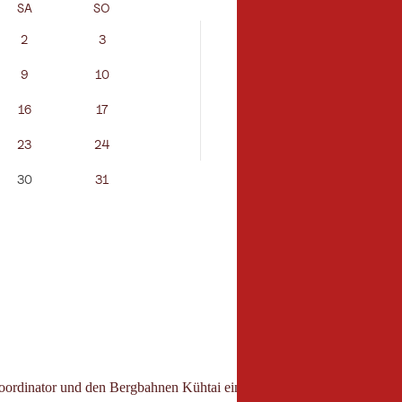
SA
SO
MO
DI
2
3
1
2
9
10
8
9
16
17
15
16
23
24
22
23
30
31
dinator und den Bergbahnen Kühtai einen idealen Hang für den Banc