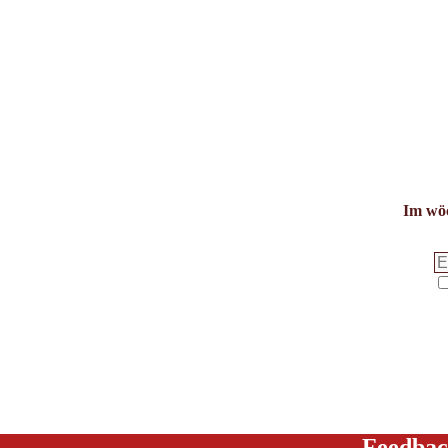
Im wöc
Feedbac