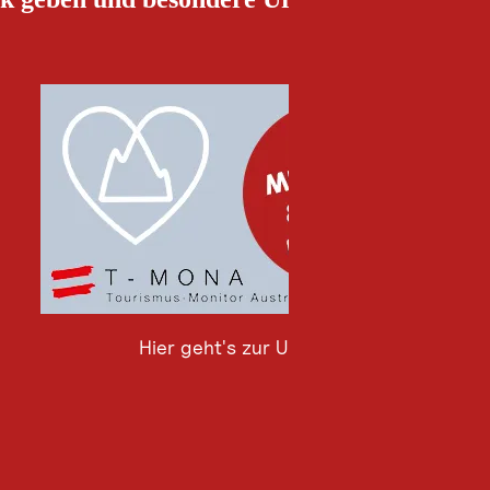
Hier geht's zur Umfrage
Hier
geht's
zur
Umfrage